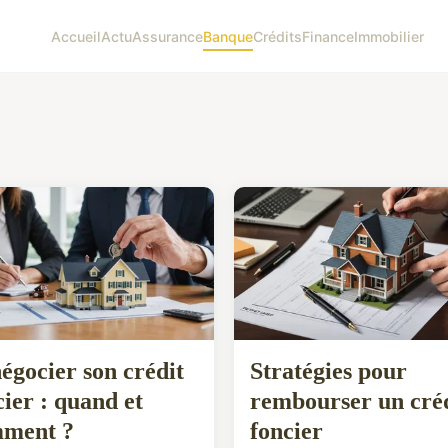
Accueil
Actu
Assurance
Banque
Crédits
Finance
Immobilier
égocier son crédit
Stratégies pour
cier : quand et
rembourser un cré
ment ?
foncier