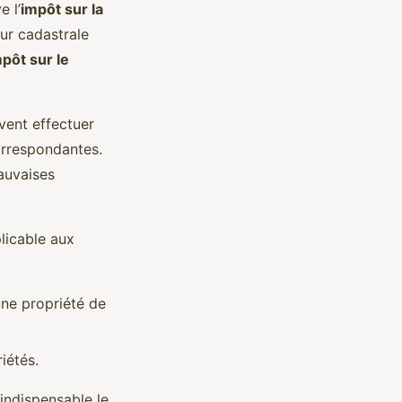
e l’
impôt sur la
eur cadastrale
pôt sur le
ivent effectuer
orrespondantes.
mauvaises
plicable aux
une propriété de
iétés.
indispensable le