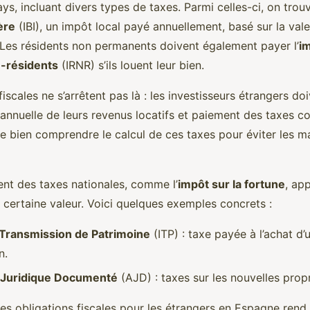
ys, incluant divers types de taxes. Parmi celles-ci, on trouv
ère
(IBI), un impôt local payé annuellement, basé sur la val
. Les résidents non permanents doivent également payer l’
im
-résidents
(IRNR) s’ils louent leur bien.
fiscales ne s’arrêtent pas là : les investisseurs étrangers do
 annuelle de leurs revenus locatifs et paiement des taxes c
 de bien comprendre le calcul de ces taxes pour éviter les 
ent des taxes nationales, comme l’
impôt sur la fortune
, ap
 certaine valeur. Voici quelques exemples concrets :
 Transmission de Patrimoine
(ITP) : taxe payée à l’achat d’
n.
 Juridique Documenté
(AJD) : taxes sur les nouvelles propr
es obligations fiscales pour les étrangers en Espagne rend 