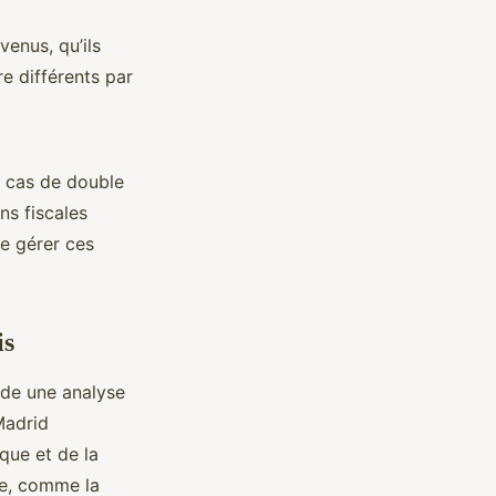
venus, qu’ils
re différents par
n cas de double
ns fiscales
de gérer ces
is
e une analyse
Madrid
que et de la
ue, comme la