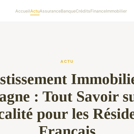
Accueil
Actu
Assurance
Banque
Crédits
Finance
Immobilier
ACTU
stissement Immobili
agne : Tout Savoir su
calité pour les Résid
Français