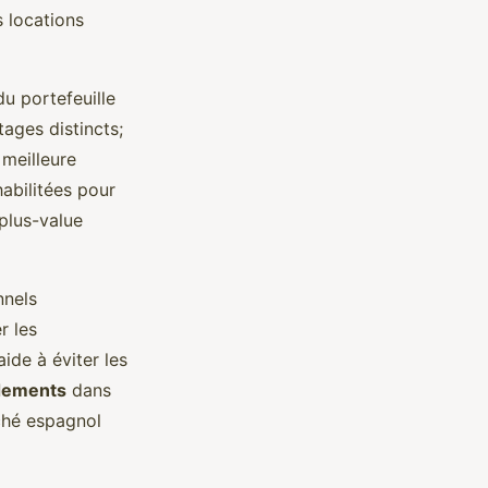
 locations
u portefeuille
ages distincts;
meilleure
habilitées pour
 plus-value
nnels
r les
de à éviter les
ndements
dans
ché espagnol