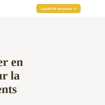
L'audit de structure →
er en
r la
ents