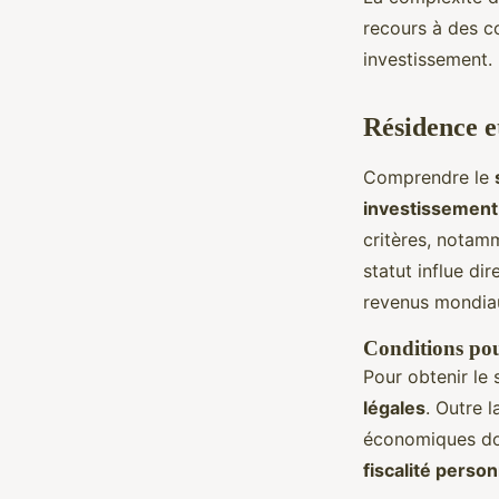
recours à des co
investissement.
Résidence et
Comprendre le
investissement
critères, notam
statut influe di
revenus mondia
Conditions pou
Pour obtenir le 
légales
. Outre l
économiques doi
fiscalité person