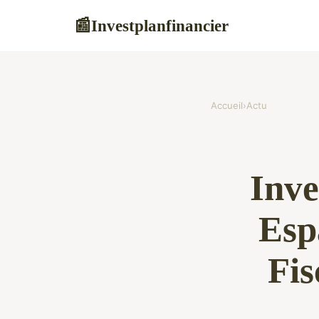
Investplanfinancier
📰
Accueil
›
Actu
Inve
Esp
Fis