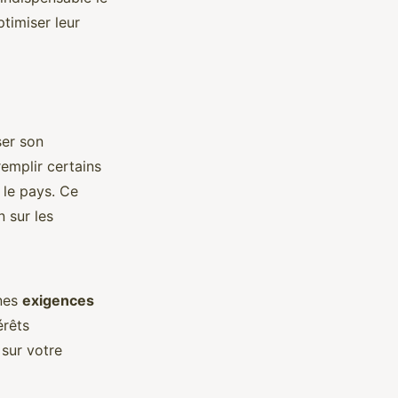
ptimiser leur
ser son
remplir certains
 le pays. Ce
n sur les
ines
exigences
érêts
sur votre