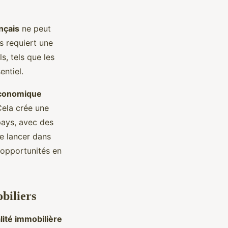
ançais
ne peut
s requiert une
ls, tels que les
entiel.
économique
 Cela crée une
pays, avec des
se lancer dans
 opportunités en
biliers
alité immobilière