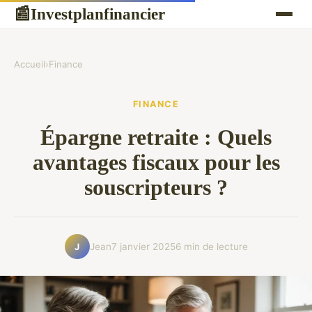
Investplanfinancier
📰
Accueil
›
Finance
FINANCE
Épargne retraite : Quels
avantages fiscaux pour les
souscripteurs ?
Jean
7 janvier 2025
6 min de lecture
J