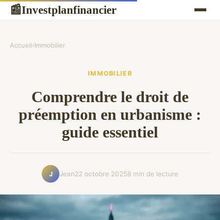
Investplanfinancier
📰
Accueil
›
Immobilier
IMMOBILIER
Comprendre le droit de
préemption en urbanisme :
guide essentiel
Jean
22 octobre 2025
8 min de lecture
J