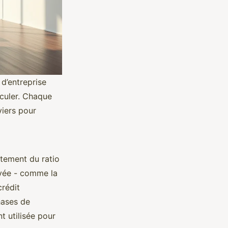
d’entreprise
iculer. Chaque
viers pour
rtement du ratio
rivée - comme la
crédit
hases de
t utilisée pour