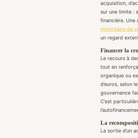
acquisition, d’a
sur une limite :
financière. Une 
minoritaire de v
un regard extern
Financer la cro
Le recours à d
tout en renforça
organique ou ext
d’euros, selon l
gouvernance fami
C’est particuli
l’autofinancemen
La recompositi
La sortie d’un a