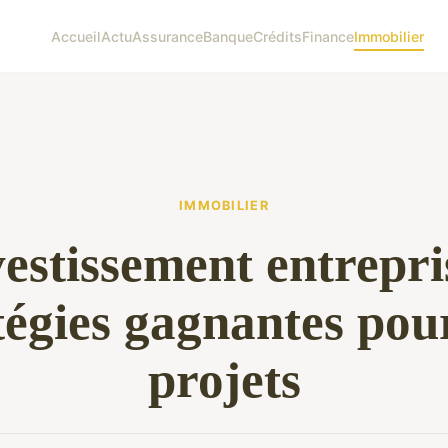
Accueil
Actu
Assurance
Banque
Crédits
Finance
Immobilier
IMMOBILIER
estissement entrepri
tégies gagnantes pou
projets