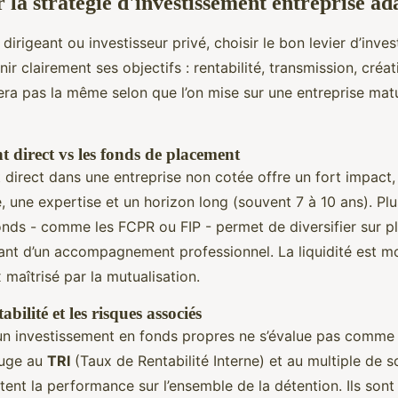
 la stratégie d'investissement entreprise ad
irigeant ou investisseur privé, choisir le bon levier d’inve
nir clairement ses objectifs : rentabilité, transmission, créa
era pas la même selon que l’on mise sur une entreprise mat
t direct vs les fonds de placement
t direct dans une entreprise non cotée offre un fort impac
é, une expertise et un horizon long (souvent 7 à 10 ans). Plu
onds - comme les FCPR ou FIP - permet de diversifier sur pl
iant d’un accompagnement professionnel. La liquidité est mo
 maîtrisé par la mutualisation.
bilité et les risques associés
d’un investissement en fonds propres ne s’évalue pas comme
juge au
TRI
(Taux de Rentabilité Interne) et au multiple de s
ètent la performance sur l’ensemble de la détention. Ils son