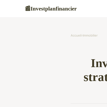
Investplanfinancier
📰
Accueil
›
Immobilier
Inv
stra