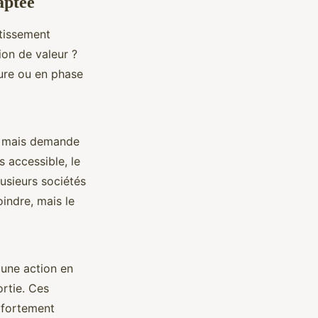
aptée
stissement
tion de valeur ?
ure ou en phase
t, mais demande
s accessible, le
usieurs sociétés
indre, mais le
 une action en
ortie. Ces
t fortement