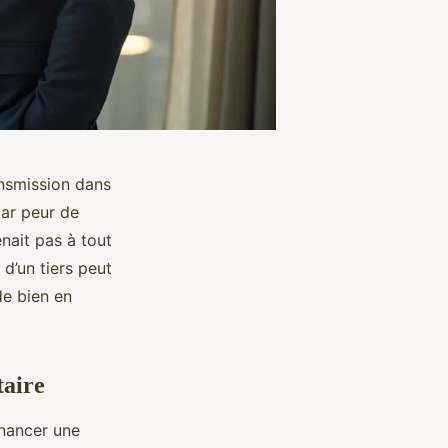
ransmission dans
par peur de
enait pas à tout
 d’un tiers peut
de bien en
taire
inancer une