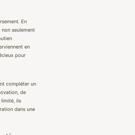
ursement. En
nt non seulement
outien
terviennent en
écieux pour
ent compléter un
novation, de
imité, ils
gration dans une